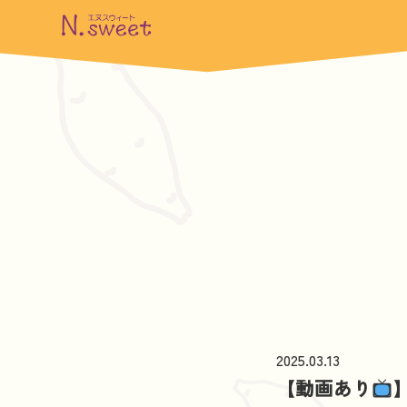
2025.03.13
【動画あり
】