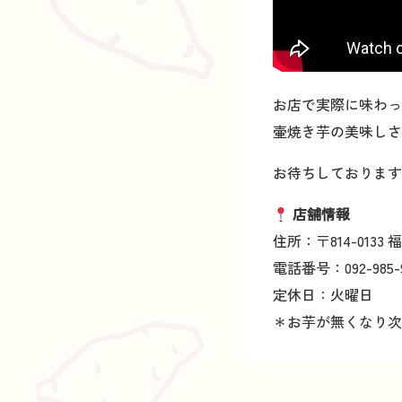
お店で実際に味わっ
壷焼き芋の美味しさ
お待ちしております
店舗情報
住所：〒814-0133
電話番号：092-985-9
定休日：火曜日
＊お芋が無くなり次